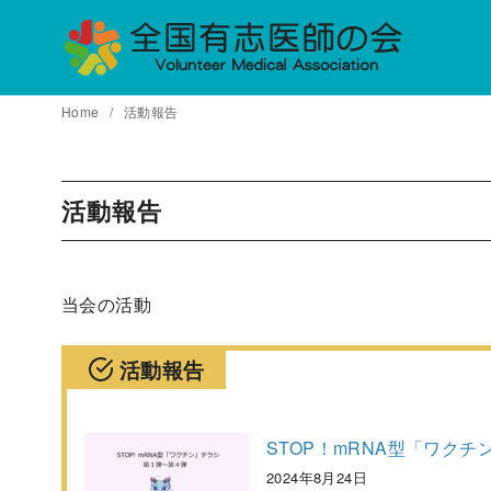
コ
ン
テ
ン
Home
活動報告
ツ
へ
移
活動報告
動
当会の活動
活動報告
STOP！mRNA型「ワク
2024年8月24日