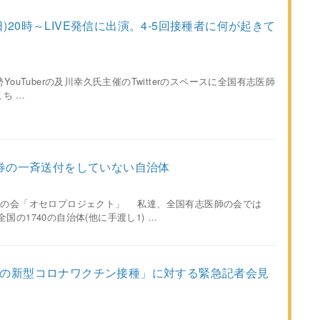
日(日)20時～LIVE発信に出演。4-5回接種者に何が起きて
YouTuberの及川幸久氏主催のTwitterのスペースに全国有志医師
ち …
券の一斉送付をしていない自治体
師の会「オセロプロジェクト」 私達、全国有志医師の会では
の1740の自治体(他に手渡し1) …
への新型コロナワクチン接種」に対する緊急記者会見