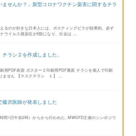
いませんか？」新型コロナワクチン薬害に関するチラ
えるのが好きな日本人には、ポスティングビラが効果的。必ず
ナウイルス感染症が5類になり、社会は …
。チラシ２を作成しました。
刷用PDF表面 ポスター２印刷用PDF裏面 チラシを個人で印刷
りません 【マスクチラシ １】 …
で藤沢医師が発表しました
時間1日午前2時）からから行われた, MWGFD主催のシンポジウ