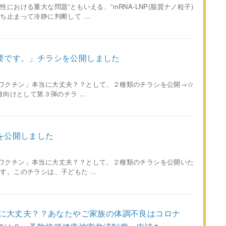
における重大な問題”ともいえる、”mRNA-LNP(脂質ナノ粒⼦)
ち止まって冷静に判断して …
要です。」チラシを公開しました
A型「ワクチン」本当に大丈夫？？として、２種類のチラシを公開→☆
護者向けとして第３弾のチラ …
を公開しました
A型「ワクチン」本当に大丈夫？？として、２種類のチラシを公開いた
です。このチラシは、子どもた …
当に大丈夫？？あなたやご家族の体調不良はコロナ