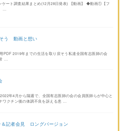
アンケート調査結果まとめ(12月28日発表) 【動画】 ◆動画①【フ
 …
戻そう 動画と想い
v9gscc 印刷用PDF 2019年までの生活を取り戻そう私達全国有志医師の会
常 …
会
2022年4月から隔週で、全国有志医師の会の会員医師らが中心と
ナワクチン後の体調不良を訴える患 …
ン＆記者会見 ロングバージョン