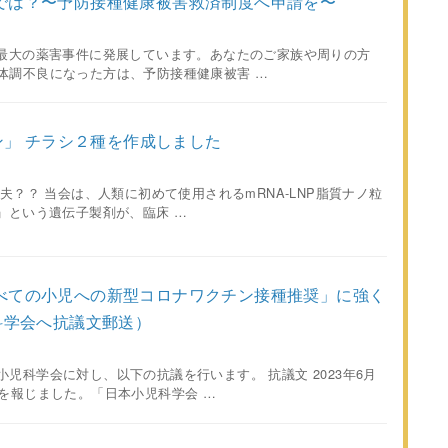
では？〜予防接種健康被害救済制度へ申請を〜
上最大の薬害事件に発展しています。あなたのご家族や周りの方
体調不良になった方は、予防接種健康被害 …
チン」 チラシ２種を作成しました
夫？？ 当会は、人類に初めて使用されるmRNA-LNP脂質ナノ粒
」という遺伝子製剤が、臨床 …
べての小児への新型コロナワクチン接種推奨」に強く
科学会へ抗議文郵送）
児科学会に対し、以下の抗議を行います。 抗議文 2023年6月
を報じました。「日本小児科学会 …