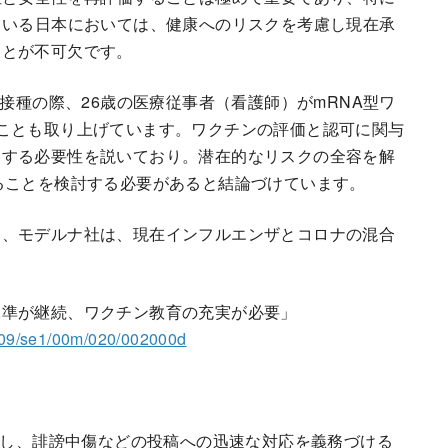
ている日本においては、健康へのリスクを考慮し現在承
ことが不可欠です。
行接種の際、26歳の医療従事者（看護師）がmRNA型ワ
ことも取り上げています。ワクチンの評価と認可に関与
選する必要性を説いており。潜在的なリスクの全容を解
ることを検討する必要があると結論づけています。
に、モデルナ社は、現在インフルエンザとコロナの混合
水準が継続、ワクチン教育の充実が必要」
0309/se1/00m/020/002000d
に対し、誹謗中傷などの投稿への迅速な対応を義務づける