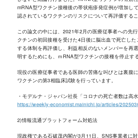
mRNA型ワクチン接種後の帯状疱疹発症例が増加し
認されているワクチンのリスクについて再評価する
この論文の中には、2021年2月の医療従事者への先
クチンの初回接種を受けた4日後に脳出血で死亡した
する体制を再評価し、利益相反のないメンバーを再
明するためにも、ｍRNA型ワクチンの接種を停止す
現役の医療従事者である医師の苦痛な叫びとは裏腹
ワクチンの第3相臨床試験を行っています。
・モデルナ・ジャパン社長「コロナの死亡者数は高
https://weekly-economist.mainichi.jp/articles/2025
2)情報流通プラットフォーム対処法
現政権である石破茂内閣が3月11日、SNS事業者