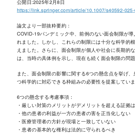
公開日:2025年2月8日
https://link.springer.com/article/10.1007/s40592-025
論文より一部抜粋要約：
COVID-19パンデミック中、前例のない面会制限
れました。しかし、これらの制限には十分な科学的
えました。さらに、面会制限が個人や社会に長期的
は、当時の具体例を示し、現在も続く面会制限の問
また、面会制限の影響に関する6つの懸念点を挙げ、
つ科学的に対応できる枠組みの必要性を提案してい
6つの懸念する考慮事項：
・厳しい対策のメリットがデメリットを超える証拠
・他の患者の利益が一方の患者の害を正当化しない
・医療管理者の方針が現場と一致していない
・患者の基本的な権利は法的に守られるべき