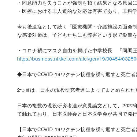
・同意能力を失うことが強制を招く結果となる原因
・医療における非人道的な対応は有害であり、非科
今も後遺症として続く「医療機関・介護施設の面会
な感染対策は、子どもたちにも弊害という形で影響
・コロナ禍にマスク自由を掲げた中学校長 「同調
https://business.nikkei.com/atcl/gen/19/00454/0325
◆日本でCOVID-19ワクチン接種を繰り返すと死亡
2つ目は、日本の現役研究者達によってまとめられた
日本の複数の現役研究者達が意見論文として、2022
て触れており、日本医師会と日本医学会が共同で発
【日本でCOVID-19ワクチン接種を繰り返すと死亡