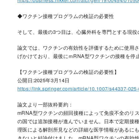
https://business.nikkei.com/atcl/gen/19/00454/0105
◆ワクチン接種プログラムの検証の必要性
そして、最後の3つ目は、心臓外科を専門とする現役
論文では、ワクチンの有効性を評価するために使用
げかけており、最後にｍRNA型ワクチンの接種を停
【ワクチン接種プログラムの検証の必要性】
公開日:2025年3月14日
https://link.springer.com/article/10.1007/s44337-025
論文より一部抜粋要約：
mRNA型ワクチンの頻回接種によって免疫不全のリ
の国では追加接種が進んでいません。日本で定期接種
理医による解剖所見などの詳細な医学情報があるに
きないと結論付けました。mRNA型ワクチンの有効