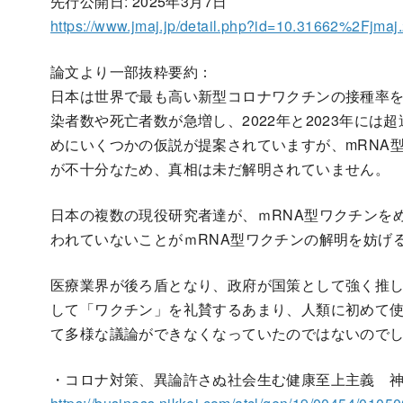
先行公開日: 2025年3月7日
https://www.jmaj.jp/detail.php?id=10.31662%2Fjmaj
論文より一部抜粋要約：
日本は世界で最も高い新型コロナワクチンの接種率
染者数や死亡者数が急増し、2022年と2023年に
めにいくつかの仮説が提案されていますが、mRNA
が不十分なため、真相は未だ解明されていません。
日本の複数の現役研究者達が、ｍRNA型ワクチンを
われていないことがｍRNA型ワクチンの解明を妨げ
医療業界が後ろ盾となり、政府が国策として強く推し
して「ワクチン」を礼賛するあまり、人類に初めて使
て多様な議論ができなくなっていたのではないので
・コロナ対策、異論許さぬ社会生む健康至上主義 