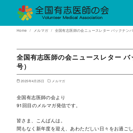
コ
ン
テ
ン
Home
メルマガ
全国有志医師の会ニュースレター バックナンバー V
ツ
へ
移
全国有志医師の会ニュースレター バックナ
動
号）
2025年4月25日
メルマガ
全国有志医師の会より
91回目のメルマガ発信です。
皆さま、こんばんは。
間もなく新年度を迎え、あわただしい日々をお過ご