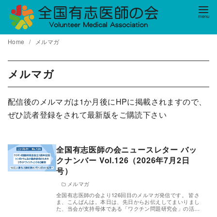
コ
ン
テ
Home
メルマガ
ン
ツ
へ
メルマガ
移
動
配信後のメルマガは1か月後にHPに掲載されますので、
ぜひ読者登録をされて最新版をご購読下さい
全国有志医師の会ニュースレター バッ
クナンバー Vol.126（2026年7月2日
号）
メルマガ
全国有志医師の会より126回目のメルマガ発信です。 皆さ
ま、こんばんは。本日は、先日からお伝えしてまいりまし
た、当会が支持母体である「ワクチン問題研究会」の活…