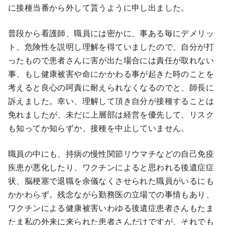
に接種当番から外して貰うように申し出ました。
普段から看護師、職員には密かに、事ある毎にデメリッ
ト、危険性を説明し理解を得ていましたので、自分が打
ったもので患者さんに害が出た場合には責任が取れない
事、もし健康被害や命にかかわる事が起きた時のことを
考えると良心の呵責に耐えられなくなるのでと、師長に
訴えました。幸い、理解して頂き自分が接種することは
免れましたが、未だに上層部は経営を優先して、リスク
も知ってか知らずか、接種を中止していません。
職員の中にも、持病の慢性関節リウマチなどの自己免疫
疾患が悪化したり、ワクチンによると思われる後遺症症
状、脳梗塞で退職を余儀なくさせられた職員がいるにも
かかわらず。残念ながら勤務医の立場での事情もあり、
ワクチンによる健康被害いわゆる後遺症患者さんもたま
たま私の外来に来られた患者さんだけですが、それでも