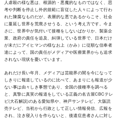
人虐殺の様な悪は、根源的・悪魔的なものではなく、思
考や判断を停止し外的規範に盲従した人々によって行わ
れた陳腐なものだが、表層的な悪であるからこそ、社会
に蔓延し世界を荒廃させうる、という考え方です。今ま
さに、世界中が気付いて接種をしないばかりか、製薬企
業、政府の責任を追及、糾弾している世界で、日本だけ
が未だにアイヒマンの様なお上（かみ）に従順な信奉者
達によって、国の責任がメディアや医療業界からも追求
されない現状を憂いています。
あれだけ長い年月、メディアは芸能界の闇を今になって
しきりに報道しているのに比べて、あまりにも報道が少
ない事は由々しき事態であり、全国の接種率を調べる
と、真摯に真実の報道をしている正義の名古屋CBCテレ
ビ(大石解説)のある愛知県や、神戸サンテレビ、大阪読
売テレビ、当初から行政として正しい情報発信、広報を
され、泣き寝入りを作らないと、後遺症患者さんに対し