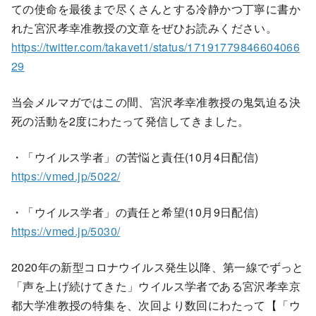
ての使命を最後まで尽くさんとする冷静かつ丁寧に書か
れた宮沢孝幸准教授の文章をぜひお読みください。
https://twitter.com/takavet1/status/17191779846604066
29
当会メルマガではこの間、宮沢孝幸准教授の鬼気迫る決
死の活動を2度にわたって発信してきました。
・「ウイルス学者」の苦悩と責任(10月4日配信)
https://vmed.jp/5022/
・「ウイルス学者」の責任と希望(10月9日配信)
https://vmed.jp/5030/
2020年の新型コロナウイルス発生以降、第一線でずっと
「声を上げ続けてきた」ウイルス学者である宮沢孝幸京
都大学准教授の特集を、次回より数回にわたって【「ウ