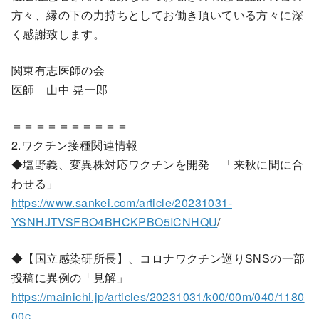
方々、縁の下の力持ちとしてお働き頂いている方々に深
く感謝致します。
関東有志医師の会
医師 山中 晃一郎
＝＝＝＝＝＝＝＝＝＝
2.ワクチン接種関連情報
◆塩野義、変異株対応ワクチンを開発 「来秋に間に合
わせる」
https://www.sankei.com/article/20231031-
YSNHJTVSFBO4BHCKPBO5ICNHQU
/
◆【国立感染研所長】、コロナワクチン巡りSNSの一部
投稿に異例の「見解」
https://mainichi.jp/articles/20231031/k00/00m/040/1180
00c