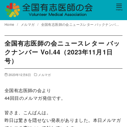
コ
ン
テ
Home
メルマガ
全国有志医師の会ニュースレター バックナンバー Vol.44（2023年11月1日号）
ン
ツ
へ
全国有志医師の会ニュースレター バッ
移
クナンバー Vol.44（2023年11月1日
動
号）
2023年12月6日
メルマガ
全国有志医師の会より
44回目のメルマガ発信です。
皆さま、こんばんは。
昨日は驚きを隠せない発表がありました。本日メルマガ