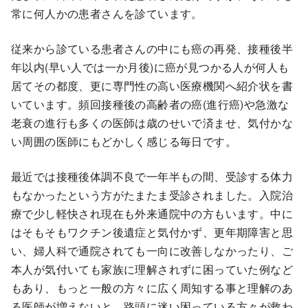
常に何人かの患者さんを診ています。
従来から診ている患者さんの中にも癌の再発、接種後半
年以内(早い人では一か月後)に癌が見つかる人が何人も
居てその都度、更に専門性の高い医療機関へ紹介状を書
いています。頻回接種後の高齢者の癌(進行癌)や急激な
老衰の進行も多くの医師は歳のせいで済ませ、気付かな
い周囲の医師にもどかしく感じる毎日です。
最近では接種後体調不良で一年半もの間、受診する体力
もなかったという方がたまたま受診されました。入院治
療で少し軽快され現在も外来通院中の方もいます。中に
はそもそもワクチン後遺症と気付かず、更年期障害と思
い、婦人科で通院されても一向に改善しなかったり、ご
本人が気付いても家族に理解されずに困っていた例など
もあり、もっと一般の方々に広く周知する事と理解のあ
る医師が増えないと、路頭に迷い困っている方々が救わ