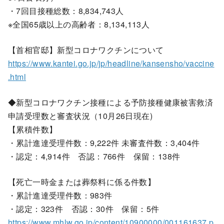
・7回目接種総数：8,834,743人
※全国65歳以上の高齢者：8,134,113人
【首相官邸】新型コロナワクチンについて
https://www.kantei.go.jp/jp/headline/kansensho/vaccine
.html
◆新型コロナワクチン接種による予防接種健康被害救済
申請受理数と審査状況（10月26日現在)
【累積件数】
・累計進達受理件数：9,222件 未審査件数：3,404件
・認定：4,914件 否認：766件 保留：138件
【死亡一時金または葬祭料に係る件数】
・累計進達受理件数：983件
・認定：323件 否認：30件 保留：5件
https://www.mhlw.go.jp/content/10900000/001161637.p