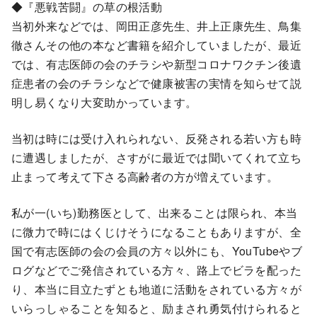
◆『悪戦苦闘』の草の根活動
当初外来などでは、岡田正彦先生、井上正康先生、鳥集
徹さんその他の本など書籍を紹介していましたが、最近
では、有志医師の会のチラシや新型コロナワクチン後遺
症患者の会のチラシなどで健康被害の実情を知らせて説
明し易くなり大変助かっています。
当初は時には受け入れられない、反発される若い方も時
に遭遇しましたが、さすがに最近では聞いてくれて立ち
止まって考えて下さる高齢者の方が増えています。
私が一(いち)勤務医として、出来ることは限られ、本当
に微力で時にはくじけそうになることもありますが、全
国で有志医師の会の会員の方々以外にも、YouTubeやブ
ログなどでご発信されている方々、路上でビラを配った
り、本当に目立たずとも地道に活動をされている方々が
いらっしゃることを知ると、励まされ勇気付けられると