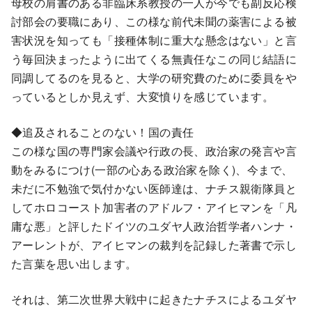
母校の肩書のある非臨床系教授の一人が今でも副反応検
討部会の要職にあり、この様な前代未聞の薬害による被
害状況を知っても「接種体制に重大な懸念はない」と言
う毎回決まったように出てくる無責任なこの同じ結語に
同調してるのを見ると、大学の研究費のために委員をや
っているとしか見えず、大変憤りを感じています。
◆追及されることのない！国の責任
この様な国の専門家会議や行政の長、政治家の発言や言
動をみるにつけ(一部の心ある政治家を除く)、今まで、
未だに不勉強で気付かない医師達は、ナチス親衛隊員と
してホロコースト加害者のアドルフ・アイヒマンを「凡
庸な悪」と評したドイツのユダヤ人政治哲学者ハンナ・
アーレントが、アイヒマンの裁判を記録した著書で示し
た言葉を思い出します。
それは、第二次世界大戦中に起きたナチスによるユダヤ