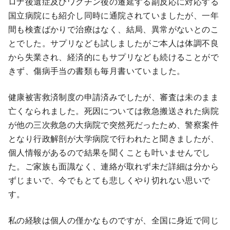
ロナ後遺症及びワクチン後の遷延する副反応に対応する
国立病院にも紹介し同時に通院されていましたが、一年
間も検査ばかりで治療はなく、結局、異常がないとのこ
とでした。サプリなども試しましたがご本人は体調不良
から失業され、経済的にもサプリなども続けることがで
きず、傷病手当の書類も毎月書いていました。
健康被害救済制度の申請済みでしたが、審査は未のまま
亡くなられました。死因については救急搬送された病院
が他の三次救急の大病院で突然死だったため、警察案件
となり行政解剖が大学病院で行われたと聞きましたが、
個人情報があるので結果を聞くことも叶いませんでし
た。ご家族も面識なく、連絡が取れず未だ詳細は分から
ずじまいで、今でもとても悲しくやり切れない思いで
す。
私の経験は個人の僅かなものですが、全国に身近で同じ