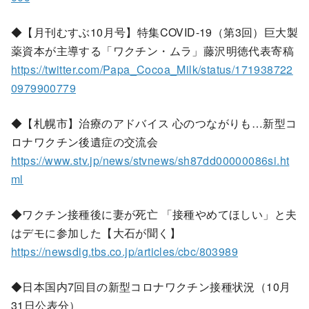
◆【月刊むすぶ10月号】特集COVID-19（第3回）巨大製
薬資本が主導する「ワクチン・ムラ」藤沢明徳代表寄稿
https://twitter.com/Papa_Cocoa_Milk/status/171938722
0979900779
◆【札幌市】治療のアドバイス 心のつながりも…新型コ
ロナワクチン後遺症の交流会
https://www.stv.jp/news/stvnews/sh87dd00000086si.ht
ml
◆ワクチン接種後に妻が死亡 「接種やめてほしい」と夫
はデモに参加した【大石が聞く】
https://newsdig.tbs.co.jp/articles/cbc/803989
◆日本国内7回目の新型コロナワクチン接種状況（10月
31日公表分）