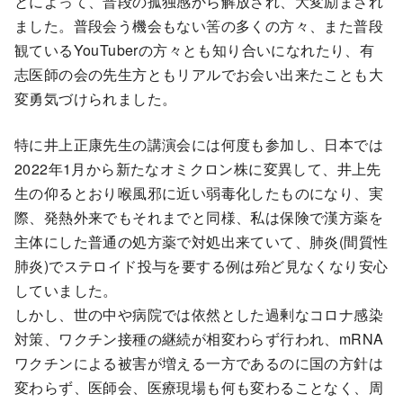
とによって、普段の孤独感から解放され、大変励まされ
ました。普段会う機会もない筈の多くの方々、また普段
観ているYouTuberの方々とも知り合いになれたり、有
志医師の会の先生方ともリアルでお会い出来たことも大
変勇気づけられました。
特に井上正康先生の講演会には何度も参加し、日本では
2022年1月から新たなオミクロン株に変異して、井上先
生の仰るとおり喉風邪に近い弱毒化したものになり、実
際、発熱外来でもそれまでと同様、私は保険で漢方薬を
主体にした普通の処方薬で対処出来ていて、肺炎(間質性
肺炎)でステロイド投与を要する例は殆ど見なくなり安心
していました。
しかし、世の中や病院では依然とした過剰なコロナ感染
対策、ワクチン接種の継続が相変わらず行われ、mRNA
ワクチンによる被害が増える一方であるのに国の方針は
変わらず、医師会、医療現場も何も変わることなく、周