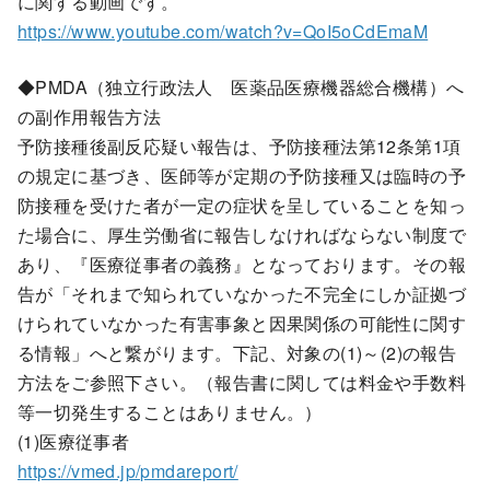
に関する動画です。
https://www.youtube.com/watch?v=QoI5oCdEmaM
◆PMDA（独立行政法人 医薬品医療機器総合機構）へ
の副作用報告方法
予防接種後副反応疑い報告は、予防接種法第12条第1項
の規定に基づき、医師等が定期の予防接種又は臨時の予
防接種を受けた者が一定の症状を呈していることを知っ
た場合に、厚生労働省に報告しなければならない制度で
あり、『医療従事者の義務』となっております。その報
告が「それまで知られていなかった不完全にしか証拠づ
けられていなかった有害事象と因果関係の可能性に関す
る情報」へと繋がります。下記、対象の(1)～(2)の報告
方法をご参照下さい。（報告書に関しては料金や手数料
等一切発生することはありません。）
(1)医療従事者
https://vmed.jp/pmdareport/