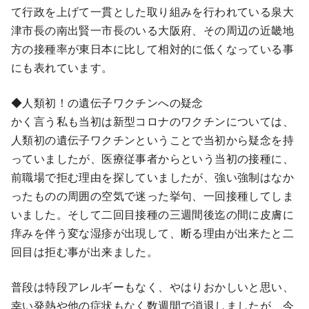
て行政を上げて一貫とした取り組みを行われている泉大
津市長の南出賢一市長のいる大阪府、その周辺の近畿地
方の接種率が東日本に比して相対的に低くなっている事
にも表れています。
◆人類初！の遺伝子ワクチンへの疑念
かく言う私も当初は新型コロナのワクチンについては、
人類初の遺伝子ワクチンということで当初から疑念を持
っていましたが、医療従事者からという当初の接種に、
前職場で拒む理由を探していましたが、強い強制はなか
ったものの周囲の空気で迷った挙句、一回接種してしま
いました。そして二回目接種の三週間後迄の間に皮膚に
痒みを伴う変な湿疹が出現して、断る理由が出来たと二
回目は拒む事が出来ました。
普段は特段アレルギーもなく、やはりおかしいと思い、
幸い発熱や他の症状もなく数週間で消退しましたが、今