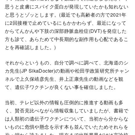
思うと皮膚にスパイク蛋白が発現していたかも知れない
と思うとゾッとします。(最近でも高齢者の方で2021年
に2回接種で止めているにもかかわらず、最近になって
からてんかんや下肢の深部静脈血栓症(DVT)を発症した
方も診て、あらためて中長期的な副作用も心配であるこ
とを再確認しました。)
それからというもの、自分で調べに調べて、北海道のシ
カ先生(JP SikaDocter)の動画や松田学政策研究所チャン
ネルで上久保靖彦先生、井上正康先生の動画などを観
て、遺伝子ワクチンが良くない事を確信しました。
当初、テレビ以外の情報も圧倒的に推進する動画も多
く、賛否見比べながら情報収集していましたが、書籍で
は人類初の遺伝子ワクチンについて、当初から分からな
いものに危惧や懸念を示す本も並んでいたためそれらを
片っ端から読みました。現在まで出版業界だけは言論統