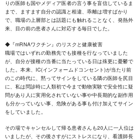
りの医師も国やメディア医者の言う事を盲信しているま
まで、ますます自分の認識と相違、乖離は増すばかり
で、職場の上層部とは話題にも触れることなく、発熱外
来、目の前の患者さんに対応する毎日でした。
◆『mRNAワクチン』のリスクと健康被害
職場ではいずれの勤務先でも接種を行なっていました
が、自分が接種の当番に当たっている日は殊更に憂鬱で
した。本来、IC(インフォームドコンセント)が当たり前
のこの時代に、黙ってサインをしている隣の医師を尻目
に、私は問診時に人類初で今まで動物実験で安全性に疑
問があり人に実用化されていない事や中長期的な副作用
も分かっていない事、危険がある事も付け加えてサイン
をしていました。
その場でキャンセルして帰る患者さんも20人に一人位は
いましたが、その後さすがにストレスになり、看護師長