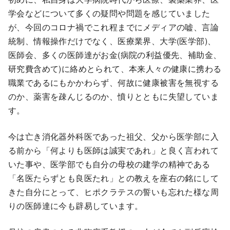
学会などについて多くの疑問や問題を感じていました
が、今回のコロナ禍でこれ程までにメディアの嘘、言論
統制、情報操作だけでなく、医療業界、大学(医学部)、
医師会、多くの医師達がお金(病院の利益優先、補助金、
研究費含めて)に絡めとられて、本来人々の健康に携わる
職業であるにもかかわらず、何故に健康被害を無視する
のか、薬害を疎んじるのか、憤りとともに失望していま
す。
今は亡き消化器外科医であった祖父、父から医学部に入
る前から「何よりも医師は誠実であれ」と良く言われて
いた事や、医学部でも自分の母校の建学の精神である
「名医たらずとも良医たれ」との教えを座右の銘にして
きた自分にとって、ヒポクラテスの誓いも忘れた様な周
りの医師達に今も辟易しています。