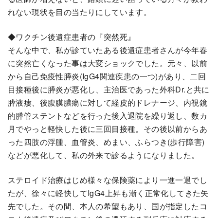
れない現状を目の当たりにしています。
◆ワクチン後遺症患者の『突然死』
そんな中で、私が診ていたある後遺症患者さんが今年春
に突然亡くなった事は大変ショックでした。元々、以前
から自己免疫性膵炎(IgG4関連疾患の一つ)があり、二回
目接種後に膵炎が悪化し、主治医であった外科Dr.と共に
膵液瘻、後腹膜膿瘍に対して経皮的ドレナージ、内視鏡
的膵管ステントなどを行った後入退院を繰り返し、数カ
月でやっと軽快した後に三回目接種。その後以前からあ
った四肢の浮腫、血管炎、めまい、ふらつき(歩行障害)
などが悪化して、私の外来で診るようになりました。
ステロイド治療はじめ様々な保険薬により一進一退でし
たが、徐々に軽快してIgG4上昇も漸く正常化してきた矢
先でした。その間、本人の希望もあり、国が指定したコ