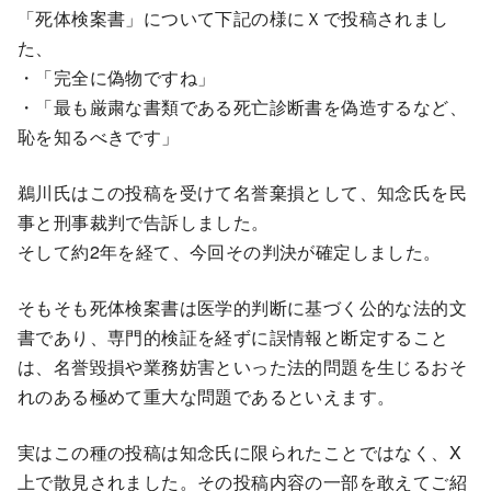
「死体検案書」について下記の様にＸで投稿されまし
た、
・「完全に偽物ですね」
・「最も厳粛な書類である死亡診断書を偽造するなど、
恥を知るべきです」
鵜川氏はこの投稿を受けて名誉棄損として、知念氏を民
事と刑事裁判で告訴しました。
そして約2年を経て、今回その判決が確定しました。
そもそも死体検案書は医学的判断に基づく公的な法的文
書であり、専門的検証を経ずに誤情報と断定すること
は、名誉毀損や業務妨害といった法的問題を生じるおそ
れのある極めて重大な問題であるといえます。
実はこの種の投稿は知念氏に限られたことではなく、X
上で散見されました。その投稿内容の一部を敢えてご紹