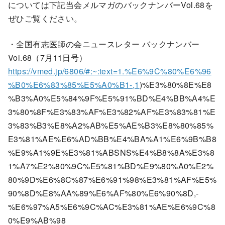
については下記当会メルマガのバックナンバーVol.68を
ぜひご覧ください。
・全国有志医師の会ニュースレター バックナンバー
Vol.68（7月11日号）
https://vmed.jp/6806/#:~:text=1.%E6%9C%80%E6%96
%B0%E6%83%85%E5%A0%B1-,1
)%E3%80%8E%E8
%B3%A0%E5%84%9F%E5%91%BD%E4%BB%A4%E
3%80%8F%E3%83%AF%E3%82%AF%E3%83%81%E
3%83%B3%E8%A2%AB%E5%AE%B3%E8%80%85%
E3%81%AE%E6%AD%BB%E4%BA%A1%E6%9B%B8
%E9%A1%9E%E3%81%ABSNS%E4%B8%8A%E3%8
1%A7%E2%80%9C%E5%81%BD%E9%80%A0%E2%
80%9D%E6%8C%87%E6%91%98%E3%81%AF%E5%
90%8D%E8%AA%89%E6%AF%80%E6%90%8D,-
%E6%97%A5%E6%9C%AC%E3%81%AE%E6%9C%8
0%E9%AB%98