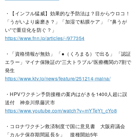
・【インフル猛威】効果的な予防法は？目からウロコ！
「うがいより歯磨き？」「加湿で粘膜ケア」「”鼻うが
い”で重症化を防ぐ？」
https://www.fnn.jp/articles/-/977354
・「資格情報が無効」 「●（くろまる）で出る」 「認証
エラー」マイナ保険証の“三大トラブル”医療機関の7割で
発生
https://www.ktv.jp/news/feature/251214-maina/
・HPVワクチン予防接種の案内はがきを1400人超に誤
送付 神奈川県藤沢市
https://www.youtube.com/watch?v=mYTeYt_cYo8
・コロナワクチン救済制度で国に意見書 大阪府議会
「カルテ保存期間延長を」 接種開始5年