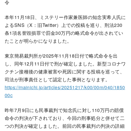
令
本年11月18日、ミステリー作家兼医師の知念実希人氏に
よるSNS（X：旧Twitter）上での投稿を巡り、刑法230
条1項名誉毀損罪で罰金30万円の略式命令が出されてい
たことが明らかになりました。
東京簡易裁判所が2025年11月18日付で略式命令を出
し、同年12月11日付で刑が確定しました。新型コロナワ
クチン接種後の健康被害や死因に関する投稿を巡って、
司法が刑事責任として認定した事例となります。
https://mainichi.jp/articles/20251217/k00/00m/040/1850
00c
昨年7月9日にも民事裁判で知念氏に対し110万円の賠償
命令の判決が下されており、今回の刑事処分と併せて二
つの判決が確定しました。前回の民事裁判の判決の詳細