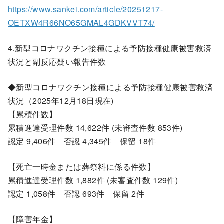
https://www.sankei.com/article/20251217-
OETXW4R66NO65GMAL4GDKVVT74/
4.新型コロナワクチン接種による予防接種健康被害救済
状況と副反応疑い報告件数
◆新型コロナワクチン接種による予防接種健康被害救済
状況（2025年12月18日現在)
【累積件数】
累積進達受理件数 14,622件 (未審査件数 853件)
認定 9,406件 否認 4,345件 保留 18件
【死亡一時金または葬祭料に係る件数】
累積進達受理件数 1,882件 (未審査件数 129件)
認定 1,058件 否認 693件 保留 2件
【障害年金】