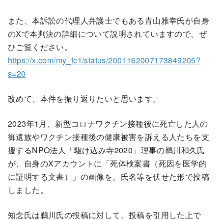
また、本訴訟の代理人弁護士でもある青山雅幸氏が自身
のXで本判決の詳細について説明されていますので、ぜ
ひご覧ください。
https://x.com/my_fc1/status/2001162007173849205?
s=20
改めて、本件を振り返りたいと思います。
2023年1月、新型コロナワクチン接種後に死亡した人の
御遺族やワクチン接種後の健康被害を訴える人たちを支
援するNPO法人「駆け込み寺2020」理事の鵜川和久氏
が、自身のXアカウントに「死体検案書（死因を医学的
に証明する文書）」の画像を、氏名等を伏せた形で投稿
しました。
知念氏は鵜川氏の投稿に対して。投稿を引用した上で