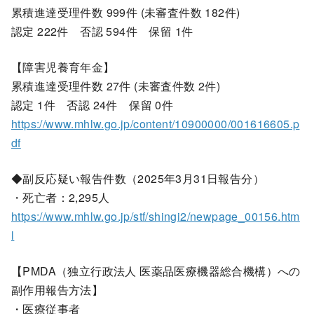
累積進達受理件数 999件 (未審査件数 182件)
認定 222件 否認 594件 保留 1件
【障害児養育年金】
累積進達受理件数 27件 (未審査件数 2件)
認定 1件 否認 24件 保留 0件
https://www.mhlw.go.jp/content/10900000/001616605.p
df
◆副反応疑い報告件数（2025年3月31日報告分）
・死亡者：2,295人
https://www.mhlw.go.jp/stf/shingi2/newpage_00156.htm
l
【PMDA（独立行政法人 医薬品医療機器総合機構）への
副作用報告方法】
・医療従事者