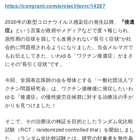
https://congrant.com/project/jsvrc/14267
2020年の新型コロナウイルス感染症の発生以降、
『後遺
症』
という言葉が政府やメディアなどで度々報じられ、
急性期の症状を脱しても改善されない”長引く症状”が社
会的に問題視されるようになりました。当会メルマガで
もお伝えしてきた、いわゆる「ワクチン後遺症」がまさ
にその”長引く症状”です。
今回、全国有志医師の会を母体とする「一般社団法人ワ
クチン問題研究会」は、ワクチン接種後に発症したいわ
ゆる『後遺症』の慢性疲労症候群に対する治療法の手が
かりを見つけました！
そこで、その治療法の検証を目的としたランダム化比較
試験（RCT：randomized controlled trial）を開始しまし
た。（ランダム化比較試験とは、研究の対象者を無作為