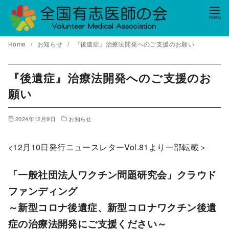
コ
ン
テ
Home
お知らせ
『後遺症』治療法開発へのご支援のお願い
ン
ツ
へ
『後遺症』治療法開発へのご支援のお
移
願い
動
2024年12月9日
お知らせ
<12月10日発行ニュースレターVol.81より一部転載＞
「一般社団法人ワクチン問題研究会」クラウド
ファンディング
～新型コロナ後遺症、新型コロナワクチン後遺
症の
治療法開発にご支援ください～