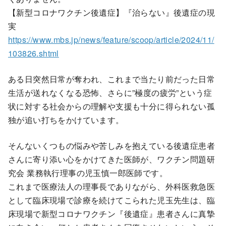
【新型コロナワクチン後遺症】『治らない』後遺症の現
実
https://www.mbs.jp/news/feature/scoop/article/2024/11/
103826.shtml
ある日突然日常が奪われ、これまで当たり前だった日常
生活が送れなくなる恐怖、さらに”極度の疲労”という症
状に対する社会からの理解や支援も十分に得られない孤
独が追い打ちをかけています。
そんないくつもの悩みや苦しみを抱えている後遺症患者
さんに寄り添い心をかけてきた医師が、ワクチン問題研
究会 業務執行理事の児玉慎一郎医師です。
これまで医療法人の理事長でありながら、外科医救急医
として臨床現場で診療を続けてこられた児玉先生は、臨
床現場で新型コロナワクチン『後遺症』患者さんに真摯