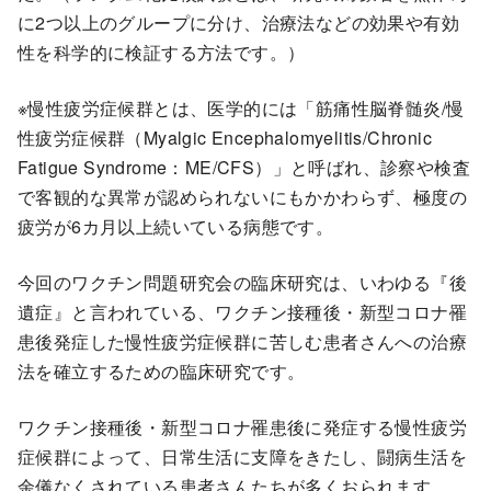
に2つ以上のグループに分け、治療法などの効果や有効
性を科学的に検証する方法です。）
※慢性疲労症候群とは、医学的には「筋痛性脳脊髄炎/慢
性疲労症候群（Myalgic Encephalomyelitis/Chronic
Fatigue Syndrome：ME/CFS）」と呼ばれ、診察や検査
で客観的な異常が認められないにもかかわらず、極度の
疲労が6カ月以上続いている病態です。
今回のワクチン問題研究会の臨床研究は、いわゆる『後
遺症』と言われている、ワクチン接種後・新型コロナ罹
患後発症した慢性疲労症候群に苦しむ患者さんへの治療
法を確立するための臨床研究です。
ワクチン接種後・新型コロナ罹患後に発症する慢性疲労
症候群によって、日常生活に支障をきたし、闘病生活を
余儀なくされている患者さんたちが多くおられます。