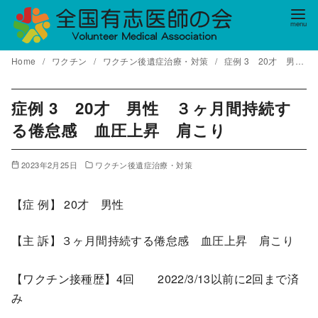
コ
ン
テ
Home
ワクチン
ワクチン後遺症治療・対策
症例 3 20才 男性 ３ヶ月間持続する倦怠感 血圧上昇 肩こり
ン
ツ
へ
症例 3 20才 男性 ３ヶ月間持続す
移
る倦怠感 血圧上昇 肩こり
動
2023年2月25日
ワクチン後遺症治療・対策
【症 例】 20才 男性
【主 訴】３ヶ月間持続する倦怠感 血圧上昇 肩こり
【ワクチン接種歴】4回 2022/3/13以前に2回まで済
み