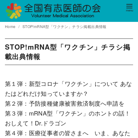
コ
ン
テ
Home
STOP!mRNA型「ワクチン」チラシ掲載出典情報
ン
ツ
へ
STOP!mRNA型「ワクチン」チラシ掲
移
載出典情報
動
第１弾：新型コロナ「ワクチン」について あな
たはどれだけ知っていますか？
第２弾：予防接種健康被害救済制度へ申請を
第３弾：mRNA型「ワクチン」のホントの話！
おしえて！Dr.ドラゴン
第４弾：
医療従事者の皆さまへ いま、あなた