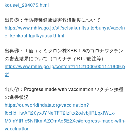
kousei_284075.html
出典⑤：予防接種健康被害救済制度について
https://www.mhlw.go.jp/stf/seisakunitsuite/bunya/vaccin
e_kenkouhigaikyuusai.html
出典⑥：１価（オミクロン株XBB.1.5のコロナワクチン
の審査結果について（コミナティRTU筋注等）
https://www.mhlw.go.jp/content/11121000/001141609.p
df
出典⑦：Progress made with vaccination ワクチン接種
の進捗状況
https://ourworldindata.org/vaccination?
fbclid=IwAR20yxJYNeTFT2Izfkx2oJvbjIRLqxIWLx-
M0mYtRic5NRkmAZOmAc5E2Xc#progress-made-with-
vaccination