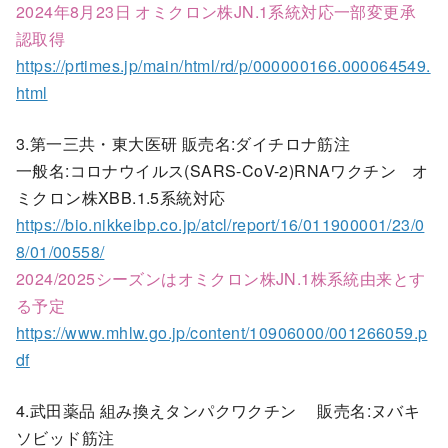
2024年8月23日 オミクロン株JN.1系統対応一部変更承
認取得
https://prtimes.jp/main/html/rd/p/000000166.000064549.
html
3.第一三共・東大医研 販売名:ダイチロナ筋注
一般名:コロナウイルス(SARS-CoV-2)RNAワクチン オ
ミクロン株XBB.1.5系統対応
https://bio.nikkeibp.co.jp/atcl/report/16/011900001/23/0
8/01/00558/
2024/2025シーズンはオミクロン株JN.1株系統由来とす
る予定
https://www.mhlw.go.jp/content/10906000/001266059.p
df
4.武田薬品 組み換えタンパクワクチン 販売名:ヌバキ
ソビッド筋注